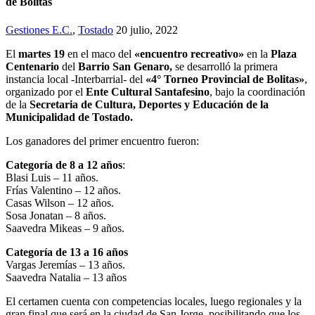
de Bolitas
Gestiones E.C.
,
Tostado
20 julio, 2022
El
martes 19
en el maco del
«encuentro recreativo»
en la
Plaza
Centenario
del
Barrio San Genaro,
se desarrolló la primera
instancia local -Interbarrial- del
«4° Torneo Provincial de Bolitas»
,
organizado por el
Ente Cultural Santafesino
, bajo la coordinación
de la
Secretaria de Cultura, Deportes y Educación de la
Municipalidad de Tostado.
Los ganadores del primer encuentro fueron:
Categoría de 8 a 12 años
:
Blasi Luis – 11 años.
Frías Valentino – 12 años.
Casas Wilson – 12 años.
Sosa Jonatan – 8 años.
Saavedra Mikeas – 9 años.
Categoría de 13 a 16 años
Vargas Jeremías – 13 años.
Saavedra Natalia – 13 años
El certamen cuenta con competencias locales, luego regionales y la
gran final que será en la ciudad de San Jorge, posibilitando que los