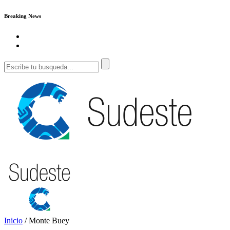
Breaking News
Inicio
/
Monte Buey