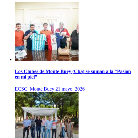
Los Clubes de Monte Buey (Cba) se suman a la “Pasión
en mi piel”
ECSC
,
Monte Buey
21 mayo, 2026