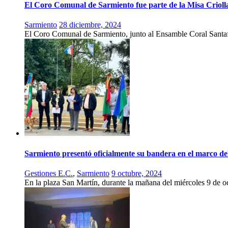
El Coro Comunal de Sarmiento fue parte de la Misa Crioll
Sarmiento
28 diciembre, 2024
El Coro Comunal de Sarmiento, junto al Ensamble Coral Santafes
Sarmiento presentó oficialmente su bandera en el marco 
Gestiones E.C.
,
Sarmiento
9 octubre, 2024
En la plaza San Martín, durante la mañana del miércoles 9 de o