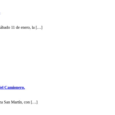
o
 sábado 11 de enero, la […]
del Camionero.
aza San Martín, con […]