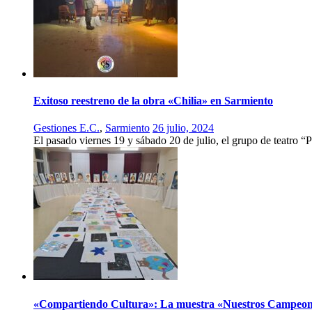
Exitoso reestreno de la obra «Chilia» en Sarmiento
Gestiones E.C.
,
Sarmiento
26 julio, 2024
El pasado viernes 19 y sábado 20 de julio, el grupo de teatro “
«Compartiendo Cultura»: La muestra «Nuestros Campeone