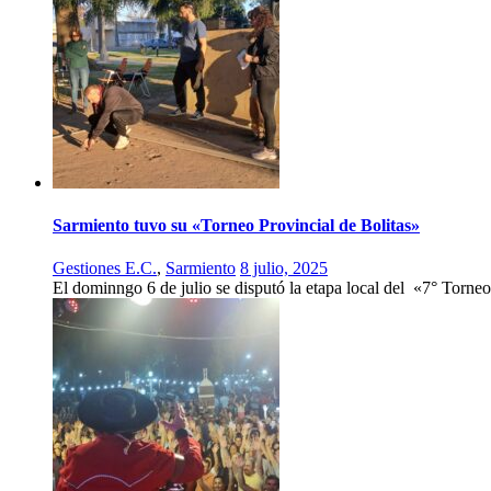
Sarmiento tuvo su «Torneo Provincial de Bolitas»
Gestiones E.C.
,
Sarmiento
8 julio, 2025
El dominngo 6 de julio se disputó la etapa local del «7° Torneo