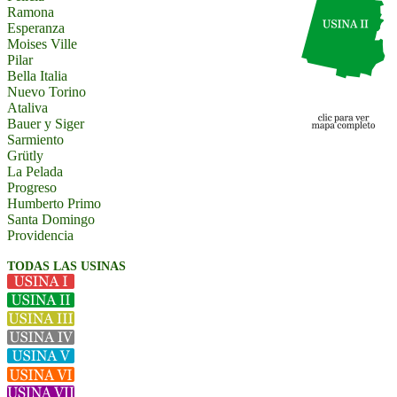
Ramona
Esperanza
Moises Ville
Pilar
Bella Italia
Nuevo Torino
Ataliva
Bauer y Siger
Sarmiento
Grütly
La Pelada
Progreso
Humberto Primo
Santa Domingo
Providencia
TODAS LAS USINAS