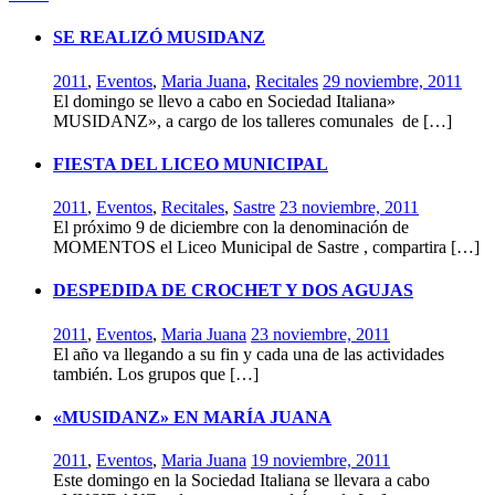
SE REALIZÓ MUSIDANZ
2011
,
Eventos
,
Maria Juana
,
Recitales
29 noviembre, 2011
El domingo se llevo a cabo en Sociedad Italiana»
MUSIDANZ», a cargo de los talleres comunales de […]
FIESTA DEL LICEO MUNICIPAL
2011
,
Eventos
,
Recitales
,
Sastre
23 noviembre, 2011
El próximo 9 de diciembre con la denominación de
MOMENTOS el Liceo Municipal de Sastre , compartira […]
DESPEDIDA DE CROCHET Y DOS AGUJAS
2011
,
Eventos
,
Maria Juana
23 noviembre, 2011
El año va llegando a su fin y cada una de las actividades
también. Los grupos que […]
«MUSIDANZ» EN MARÍA JUANA
2011
,
Eventos
,
Maria Juana
19 noviembre, 2011
Este domingo en la Sociedad Italiana se llevara a cabo