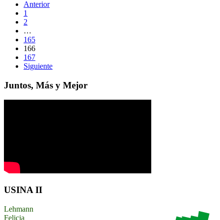
Anterior
1
2
…
165
166
167
Siguiente
Juntos, Más y Mejor
USINA II
Lehmann
Felicia