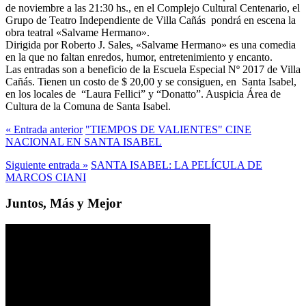
de noviembre a las 21:30 hs., en el Complejo Cultural Centenario, el
Grupo de Teatro Independiente de Villa Cañás pondrá en escena la
obra teatral «Salvame Hermano».
Dirigida por Roberto J. Sales, «Salvame Hermano» es una comedia
en la que no faltan enredos, humor, entretenimiento y encanto.
Las entradas son a beneficio de la Escuela Especial Nº 2017 de Villa
Cañás. Tienen un costo de $ 20,00 y se consiguen, en Santa Isabel,
en los locales de “Laura Fellici” y “Donatto”. Auspicia Área de
Cultura de la Comuna de Santa Isabel.
« Entrada anterior
"TIEMPOS DE VALIENTES" CINE
NACIONAL EN SANTA ISABEL
Siguiente entrada »
SANTA ISABEL: LA PELÍCULA DE
MARCOS CIANI
Juntos, Más y Mejor