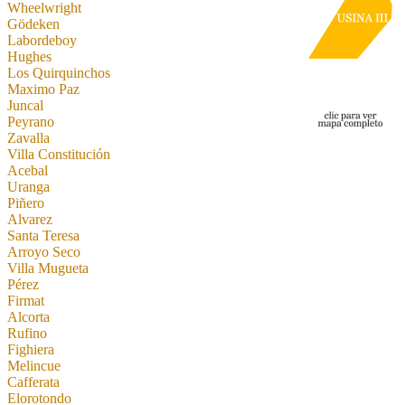
Wheelwright
Gödeken
Labordeboy
Hughes
Los Quirquinchos
Maximo Paz
Juncal
Peyrano
Zavalla
Villa Constitución
Acebal
Uranga
Piñero
Alvarez
Santa Teresa
Arroyo Seco
Villa Mugueta
Pérez
Firmat
Alcorta
Rufino
Fighiera
Melincue
Cafferata
Elorotondo