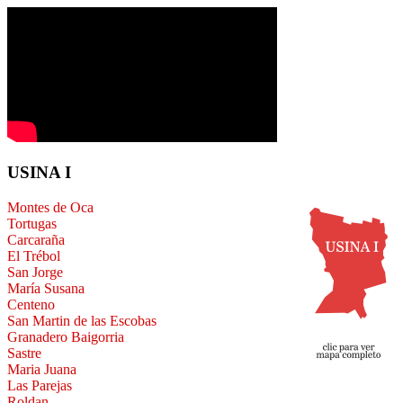
USINA I
Montes de Oca
Tortugas
Carcaraña
El Trébol
San Jorge
María Susana
Centeno
San Martin de las Escobas
Granadero Baigorria
Sastre
Maria Juana
Las Parejas
Roldan