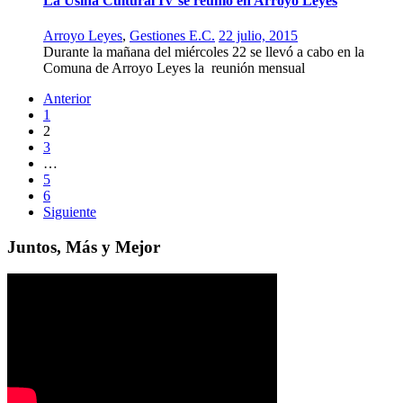
La Usina Cultural IV se reunió en Arroyo Leyes
Arroyo Leyes
,
Gestiones E.C.
22 julio, 2015
Durante la mañana del miércoles 22 se llevó a cabo en la
Comuna de Arroyo Leyes la reunión mensual
Anterior
1
2
3
…
5
6
Siguiente
Juntos, Más y Mejor