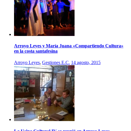
Arroyo Leyes y María Juana «Compartiendo Cultura»
en la costa santafesina
Arroyo Leyes
,
Gestiones E.C.
14 agosto, 2015