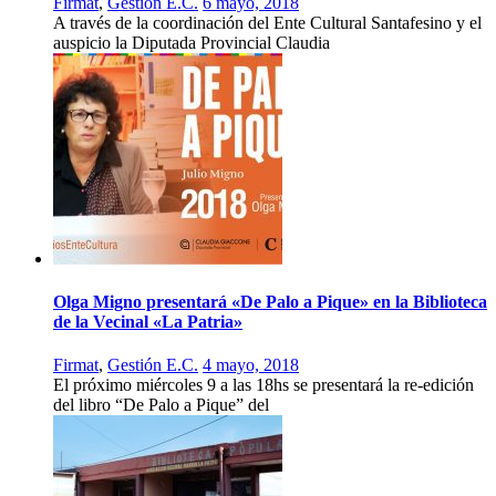
Firmat
,
Gestión E.C.
6 mayo, 2018
A través de la coordinación del Ente Cultural Santafesino y el
auspicio la Diputada Provincial Claudia
Olga Migno presentará «De Palo a Pique» en la Biblioteca
de la Vecinal «La Patria»
Firmat
,
Gestión E.C.
4 mayo, 2018
El próximo miércoles 9 a las 18hs se presentará la re-edición
del libro “De Palo a Pique” del