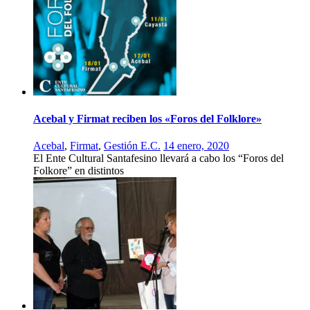
Acebal y Firmat reciben los «Foros del Folklore»
Acebal
,
Firmat
,
Gestión E.C.
14 enero, 2020
El Ente Cultural Santafesino llevará a cabo los “Foros del
Folkore” en distintos