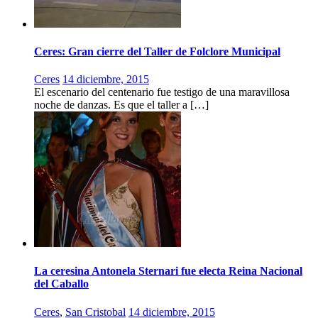
Ceres: Gran cierre del Taller de Folclore Municipal
Ceres
14 diciembre, 2015
El escenario del centenario fue testigo de una maravillosa
noche de danzas. Es que el taller a […]
La ceresina Antonela Sternari fue electa Reina Nacional
del Caballo
Ceres
,
San Cristobal
14 diciembre, 2015