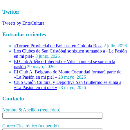
Twitter
Tweets by EnteCultura
Entradas recientes
«Torneo Provincial de Bolitas» en Colonia Rosa
2 julio, 2026
Los Clubes de San Cristóbal se siguen sumando a «La Pasión
en mi piel»
8 junio, 2026
El Club Atlético Libertad de Villa Trinidad se suma a la
pasión
29 mayo, 2026
El Club A. Belgrano de Monte Oscuridad formará parte de
«La Pasión en mi piel «
23 mayo, 2026
Club Unión Cultural y Deportiva San Guillermo se suma a
«La Pasión en mi piel «
23 mayo, 2026
Contacto
Nombre & Apellido (requerido)
Correo Electrónico (requerido)