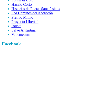
Forma & Color
Hacelo Corto
Historias de Poetas Santafesinos
Los Caminos del Acordeón
Premio Migno
Proyecto Libertad
Rock!
Salve Argentina
Vademecum
Facebook