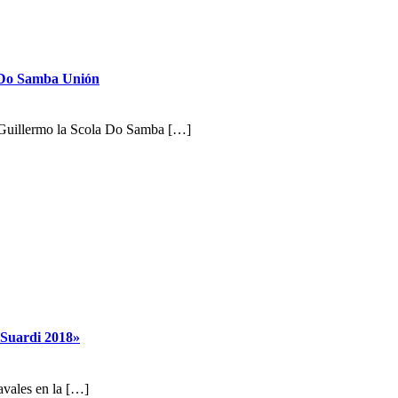
a Do Samba Unión
 Guillermo la Scola Do Samba […]
 Suardi 2018»
avales en la […]