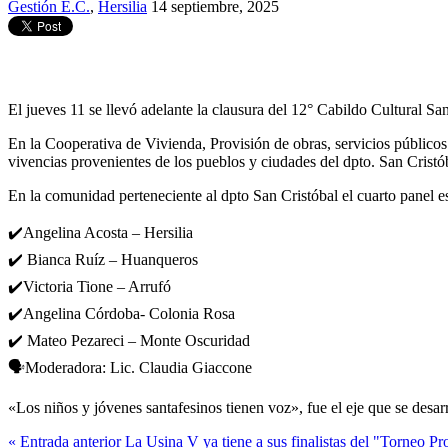
Gestión E.C.
,
Hersilia
14 septiembre, 2025
El jueves 11 se llevó adelante la clausura del 12° Cabildo Cultural Sa
En la Cooperativa de Vivienda, Provisión de obras, servicios públicos 
vivencias provenientes de los pueblos y ciudades del dpto. San Cristó
En la comunidad perteneciente al dpto San Cristóbal el cuarto panel es
✔️Angelina Acosta – Hersilia
✔️ Bianca Ruíz – Huanqueros
✔️Victoria Tione – Arrufó
✔️Angelina Córdoba- Colonia Rosa
✔️ Mateo Pezareci – Monte Oscuridad
🗣Moderadora: Lic. Claudia Giaccone
«Los niños y jóvenes santafesinos tienen voz», fue el eje que se desar
« Entrada anterior
La Usina V ya tiene a sus finalistas del "Torneo Pr