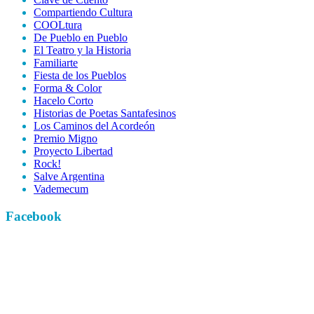
Compartiendo Cultura
COOLtura
De Pueblo en Pueblo
El Teatro y la Historia
Familiarte
Fiesta de los Pueblos
Forma & Color
Hacelo Corto
Historias de Poetas Santafesinos
Los Caminos del Acordeón
Premio Migno
Proyecto Libertad
Rock!
Salve Argentina
Vademecum
Facebook