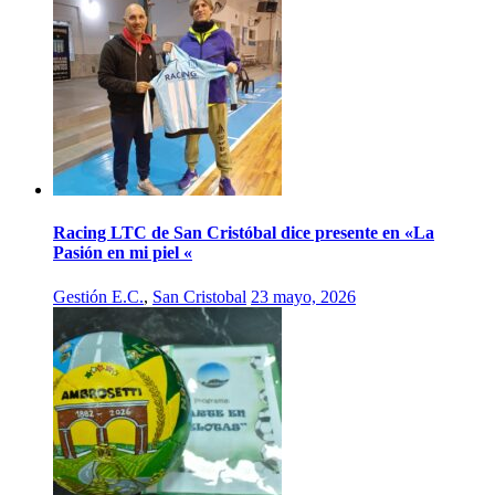
Racing LTC de San Cristóbal dice presente en «La
Pasión en mi piel «
Gestión E.C.
,
San Cristobal
23 mayo, 2026