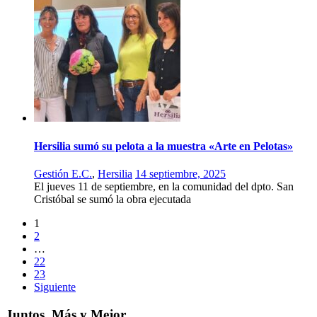
Hersilia sumó su pelota a la muestra «Arte en Pelotas»
Gestión E.C.
,
Hersilia
14 septiembre, 2025
El jueves 11 de septiembre, en la comunidad del dpto. San
Cristóbal se sumó la obra ejecutada
1
2
…
22
23
Siguiente
Juntos, Más y Mejor