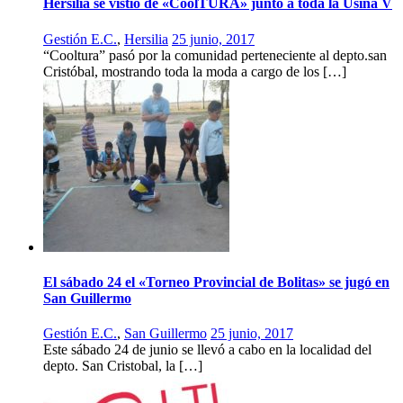
Hersilia se vistió de «CoolTURA» junto a toda la Usina V
Gestión E.C.
,
Hersilia
25 junio, 2017
“Cooltura” pasó por la comunidad perteneciente al depto.san
Cristóbal, mostrando toda la moda a cargo de los […]
El sábado 24 el «Torneo Provincial de Bolitas» se jugó en
San Guillermo
Gestión E.C.
,
San Guillermo
25 junio, 2017
Este sábado 24 de junio se llevó a cabo en la localidad del
depto. San Cristobal, la […]