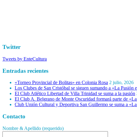
Twitter
Tweets by EnteCultura
Entradas recientes
«Torneo Provincial de Bolitas» en Colonia Rosa
2 julio, 2026
Los Clubes de San Cristóbal se siguen sumando a «La Pasión e
El Club Atlético Libertad de Villa Trinidad se suma a la pasión
El Club A. Belgrano de Monte Oscuridad formará parte de «La 
Club Unión Cultural y Deportiva San Guillermo se suma a «La 
Contacto
Nombre & Apellido (requerido)