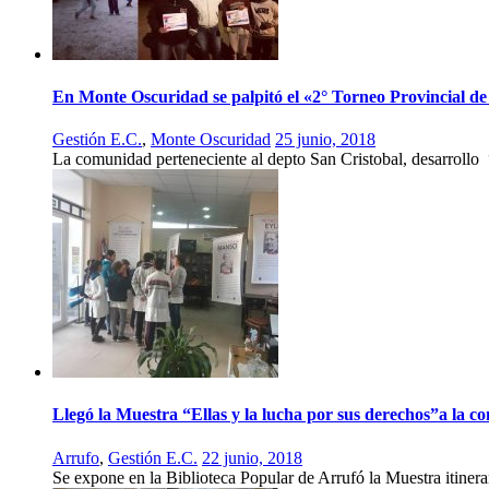
En Monte Oscuridad se palpitó el «2° Torneo Provincial de
Gestión E.C.
,
Monte Oscuridad
25 junio, 2018
La comunidad perteneciente al depto San Cristobal, desarrollo
Llegó la Muestra “Ellas y la lucha por sus derechos”a la 
Arrufo
,
Gestión E.C.
22 junio, 2018
Se expone en la Biblioteca Popular de Arrufó la Muestra itinera