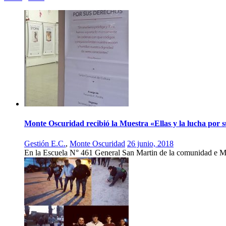
Monte Oscuridad recibió la Muestra «Ellas y la lucha por 
Gestión E.C.
,
Monte Oscuridad
26 junio, 2018
En la Escuela N° 461 General San Martin de la comunidad e M