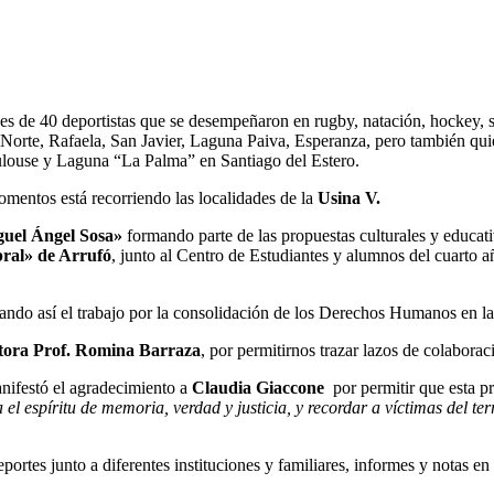
des de 40 deportistas que se desempeñaron en rugby, natación, hockey, sóft
orte, Rafaela, San Javier, Laguna Paiva, Esperanza, pero también quien
louse y Laguna “La Palma” en Santiago del Estero.
mentos está recorriendo las localidades de la
Usina V.
guel Ángel Sosa»
formando parte de las propuestas culturales y educat
bral» de Arrufó
, junto al Centro de Estudiantes y alumnos del cuarto 
zando así el trabajo por la consolidación de los Derechos Humanos en la
tora Prof. Romina Barraza
, por permitirnos trazar lazos de colaborac
ifestó el agradecimiento a
Claudia Giaccone
por permitir que esta p
 espíritu de memoria, verdad y justicia, y recordar a víctimas del ter
portes junto a diferentes instituciones y familiares, informes y notas 