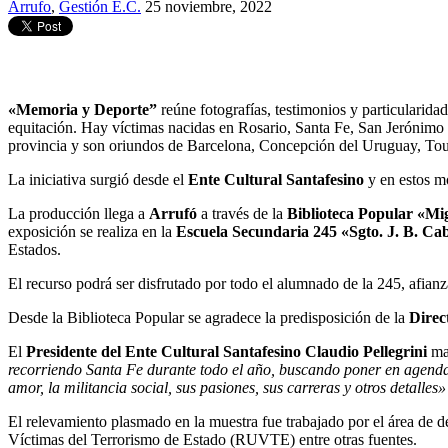
Arrufo
,
Gestión E.C.
25 noviembre, 2022
«Memoria y Deporte”
reúne fotografías, testimonios y particularida
equitación. Hay víctimas nacidas en Rosario, Santa Fe, San Jerónimo N
provincia y son oriundos de Barcelona, Concepción del Uruguay, Tou
La iniciativa surgió desde el
Ente Cultural Santafesino
y en estos mo
La producción llega a
Arrufó
a través de la
Biblioteca Popular «Mi
exposición se realiza en la
Escuela Secundaria 245 «Sgto. J. B. Ca
Estados.
El recurso podrá ser disfrutado por todo el alumnado de la 245, afian
Desde la Biblioteca Popular se agradece la predisposición de la
Direc
El
Presidente del Ente Cultural Santafesino Claudio Pellegrini
man
recorriendo Santa Fe durante todo el año, buscando poner en agenda el
amor, la militancia social, sus pasiones, sus carreras y otros detalles»
El relevamiento plasmado en la muestra fue trabajado por el área de de
Víctimas del Terrorismo de Estado (RUVTE) entre otras fuentes.