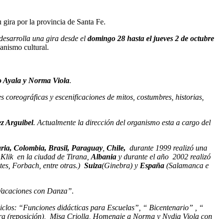
u gira por la provincia de Santa Fe.
desarrolla una gira desde el
domingo 28 hasta el jueves 2 de octubre
anismo cultural.
 Ayala y Norma Viola
.
es coreográficas y escenificaciones de mitos, costumbres, historias,
z Arguibel
. Actualmente la dirección del organismo esta a cargo del
ria, Colombia, Brasil, Paraguay
,
Chile,
durante 1999 realizó una
 Klik en la ciudad de Tirana,
Albania
y durante el año 2002 realizó
es, Forbach, entre otras.)
Suiza
(Ginebra) y
España
(Salamanca e
“Vacaciones con Danza”.
s ciclos: “Funciones didácticas para Escuelas”, “ Bicentenario” , “
ra (reposición), Misa Criolla, Homenaje a Norma y Nydia Viola con