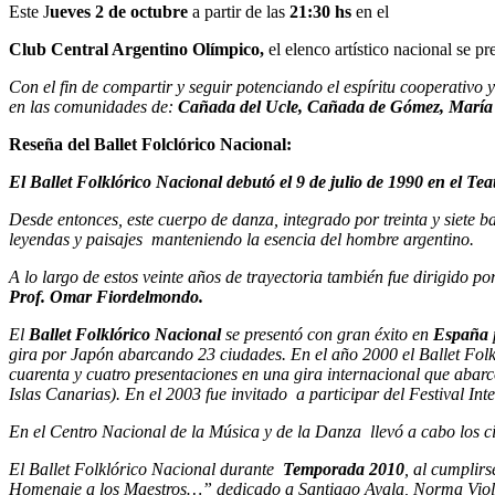
Este J
ueves 2 de octubre
a partir de las
21:30 hs
en el
Club Central Argentino Olímpico,
el elenco artístico nacional se p
Con el fin de compartir y seguir potenciando el espíritu cooperativo y
en las comunidades de:
Cañada del Ucle,
Cañada de Gómez,
María
Reseña del Ballet Folclórico Nacional:
El Ballet Folklórico Nacional debutó el 9 de julio de 1990 en el Te
Desde entonces, este cuerpo de danza, integrado por treinta y siete ba
leyendas y paisajes manteniendo la esencia del hombre argentino.
A lo largo de estos veinte años de trayectoria también fue dirigido por
Prof. Omar Fiordelmondo.
El
Ballet Folklórico Nacional
se presentó con gran éxito en
España
gira por Japón abarcando 23 ciudades. En el año 2000 el Ballet Folk
cuarenta y cuatro presentaciones en una gira internacional que abar
Islas Canarias).
En el 2003 fue invitado a participar del Festival In
En el Centro Nacional de la Música y de la Danza llevó a cabo los
El Ballet Folklórico Nacional durante
Temporada 2010
, al cumplirs
Homenaje a los Maestros…” dedicado a Santiago Ayala, Norma Viola,