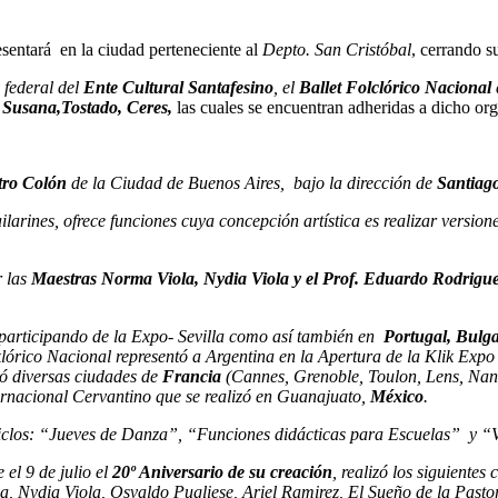
resentará en la ciudad perteneciente al
Depto. San Cristóbal
, cerrando s
 federal del
Ente Cultural Santafesino
, el
Ballet Folclórico Nacional
 Susana,
Tostado,
Ceres,
las cuales se encuentran adheridas a dicho org
atro Colón
de la Ciudad de Buenos Aires, bajo la dirección de
Santiago
ilarines, ofrece funciones cuya concepción artística es realizar version
 las
Maestras
Norma Viola, Nydia Viola y el Prof. Eduardo Rodrigue
participando de la Expo- Sevilla como así también en
Portugal, Bulga
lórico Nacional representó a Argentina en la Apertura de la Klik Expo
có diversas ciudades de
Francia
(Cannes, Grenoble, Toulon, Lens, Nant
ternacional Cervantino que se realizó en Guanajuato,
México
.
 ciclos: “Jueves de Danza”, “Funciones didácticas para Escuelas” y 
e el 9 de julio el
20º Aniversario de su creación
, realizó los siguiente
 Nydia Viola, Osvaldo Pugliese, Ariel Ramirez, El Sueño de la Pasto