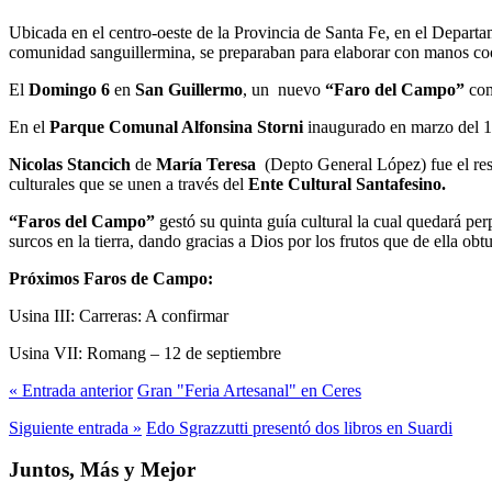
Ubicada en el centro-oeste de la Provincia de Santa Fe, en el Departam
comunidad sanguillermina, se preparaban para elaborar con manos coop
El
Domingo 6
en
San Guillermo
, un nuevo
“Faro del Campo”
com
En el
Parque Comunal Alfonsina Storni
inaugurado en marzo del 19
Nicolas Stancich
de
María Teresa
(Depto General López) fue el res
culturales que se unen a través del
Ente Cultural Santafesino.
“Faros del Campo”
gestó su quinta guía cultural la cual quedará per
surcos en la tierra, dando gracias a Dios por los frutos que de ella obt
Próximos Faros de Campo:
Usina III: Carreras: A confirmar
Usina VII: Romang – 12 de septiembre
« Entrada anterior
Gran "Feria Artesanal" en Ceres
Siguiente entrada »
Edo Sgrazzutti presentó dos libros en Suardi
Juntos, Más y Mejor