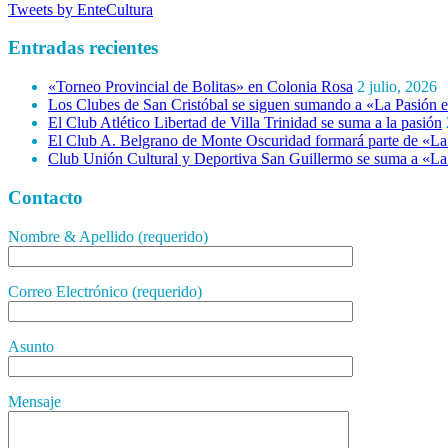
Tweets by EnteCultura
Entradas recientes
«Torneo Provincial de Bolitas» en Colonia Rosa
2 julio, 2026
Los Clubes de San Cristóbal se siguen sumando a «La Pasión e
El Club Atlético Libertad de Villa Trinidad se suma a la pasión
El Club A. Belgrano de Monte Oscuridad formará parte de «La 
Club Unión Cultural y Deportiva San Guillermo se suma a «La 
Contacto
Nombre & Apellido (requerido)
Correo Electrónico (requerido)
Asunto
Mensaje