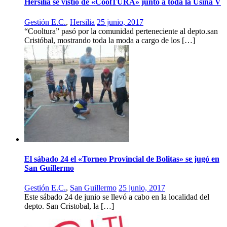
Hersilia se vistió de «CoolTURA» junto a toda la Usina V
Gestión E.C.
,
Hersilia
25 junio, 2017
“Cooltura” pasó por la comunidad perteneciente al depto.san
Cristóbal, mostrando toda la moda a cargo de los […]
El sábado 24 el «Torneo Provincial de Bolitas» se jugó en
San Guillermo
Gestión E.C.
,
San Guillermo
25 junio, 2017
Este sábado 24 de junio se llevó a cabo en la localidad del
depto. San Cristobal, la […]