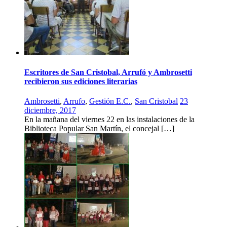
Escritores de San Cristobal, Arrufó y Ambrosetti
recibieron sus ediciones literarias
Ambrosetti
,
Arrufo
,
Gestión E.C.
,
San Cristobal
23
diciembre, 2017
En la mañana del viernes 22 en las instalaciones de la
Biblioteca Popular San Martín, el concejal […]