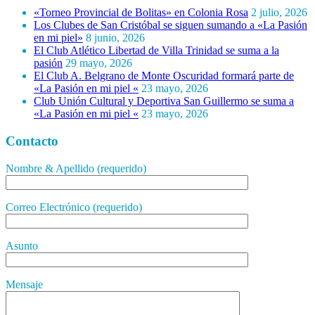
«Torneo Provincial de Bolitas» en Colonia Rosa
2 julio, 2026
Los Clubes de San Cristóbal se siguen sumando a «La Pasión
en mi piel»
8 junio, 2026
El Club Atlético Libertad de Villa Trinidad se suma a la
pasión
29 mayo, 2026
El Club A. Belgrano de Monte Oscuridad formará parte de
«La Pasión en mi piel «
23 mayo, 2026
Club Unión Cultural y Deportiva San Guillermo se suma a
«La Pasión en mi piel «
23 mayo, 2026
Contacto
Nombre & Apellido (requerido)
Correo Electrónico (requerido)
Asunto
Mensaje