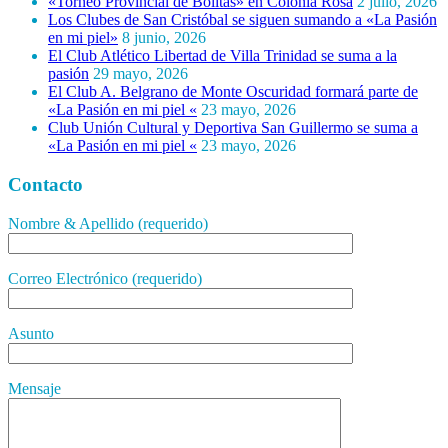
«Torneo Provincial de Bolitas» en Colonia Rosa
2 julio, 2026
Los Clubes de San Cristóbal se siguen sumando a «La Pasión
en mi piel»
8 junio, 2026
El Club Atlético Libertad de Villa Trinidad se suma a la
pasión
29 mayo, 2026
El Club A. Belgrano de Monte Oscuridad formará parte de
«La Pasión en mi piel «
23 mayo, 2026
Club Unión Cultural y Deportiva San Guillermo se suma a
«La Pasión en mi piel «
23 mayo, 2026
Contacto
Nombre & Apellido (requerido)
Correo Electrónico (requerido)
Asunto
Mensaje