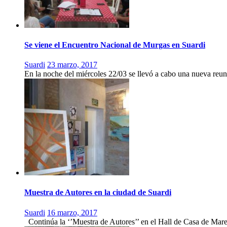
Se viene el Encuentro Nacional de Murgas en Suardi
Suardi
23 marzo, 2017
En la noche del miércoles 22/03 se llevó a cabo una nueva reu
Muestra de Autores en la ciudad de Suardi
Suardi
16 marzo, 2017
Continúa la ‘’Muestra de Autores’’ en el Hall de Casa de Marei