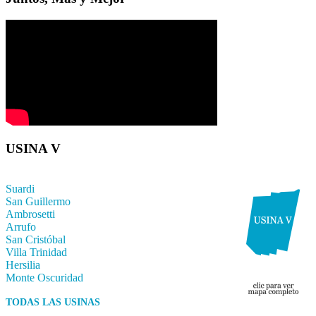
USINA V
Suardi
San Guillermo
Ambrosetti
Arrufo
San Cristóbal
Villa Trinidad
Hersilia
Monte Oscuridad
TODAS LAS USINAS