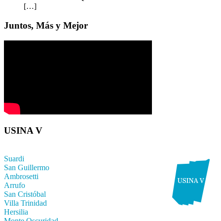
[…]
Juntos, Más y Mejor
USINA V
Suardi
San Guillermo
Ambrosetti
Arrufo
San Cristóbal
Villa Trinidad
Hersilia
Monte Oscuridad