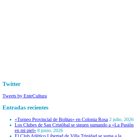
Twitter
Tweets by EnteCultura
Entradas recientes
«Torneo Provincial de Bolitas» en Colonia Rosa
2 julio, 2026
Los Clubes de San Cristóbal se siguen sumando a «La Pasión
en mi piel»
8 junio, 2026
El Club Atlético Libertad de Villa Trinidad se suma a la