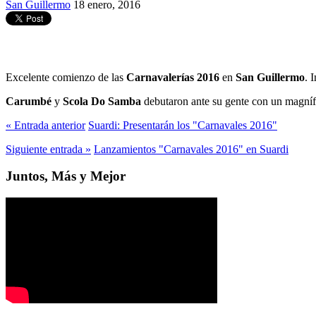
San Guillermo
18 enero, 2016
Excelente comienzo de las
Carnavalerías 2016
en
San Guillermo
. 
Carumbé
y
Scola Do Samba
debutaron ante su gente con un magnífic
« Entrada anterior
Suardi: Presentarán los "Carnavales 2016"
Siguiente entrada »
Lanzamientos "Carnavales 2016" en Suardi
Juntos, Más y Mejor