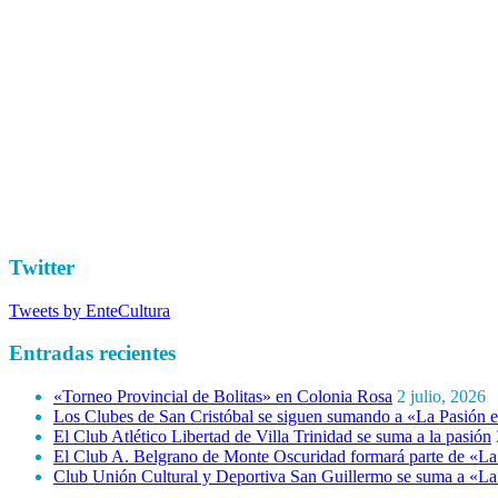
Twitter
Tweets by EnteCultura
Entradas recientes
«Torneo Provincial de Bolitas» en Colonia Rosa
2 julio, 2026
Los Clubes de San Cristóbal se siguen sumando a «La Pasión e
El Club Atlético Libertad de Villa Trinidad se suma a la pasión
El Club A. Belgrano de Monte Oscuridad formará parte de «La 
Club Unión Cultural y Deportiva San Guillermo se suma a «La 