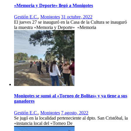
«Memoria y Deporte» llegó a Monigotes
Gestión E.C.
,
Monigotes
31 octubre, 2022
El jueves 27 se inauguró en la Casa de la Cultura se inauguró
la muestra «Memoria y Deporte» «Memoria
Monigotes se sumó al «Torneo de Bolitas» y ya tiene a sus
ganadores
Gestión E.C.
,
Monigotes
7 agosto, 2022
Se jugó en la localidad perteneciente al dpto. San Cristóbal, la
«instancia local del «Torneo De